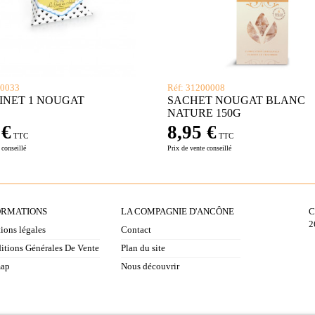
00033
Réf: 31200008
INET 1 NOUGAT
SACHET NOUGAT BLANC
NATURE 150G
 €
8,95 €
TTC
TTC
 conseillé
Prix de vente conseillé
ORMATIONS
LA COMPAGNIE D'ANCÔNE
C
2
ions légales
Contact
itions Générales De Vente
Plan du site
map
Nous découvrir