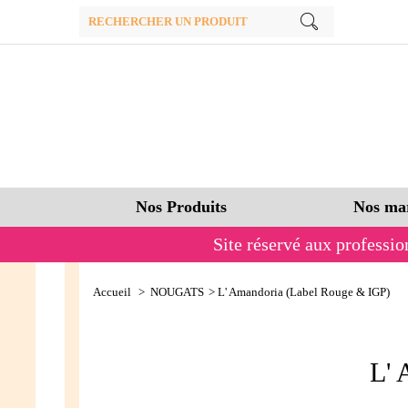
Nos Produits
Nos ma
Site réservé aux professio
L' Amandoria (Label Rouge & IGP)
Accueil
>
NOUGATS
>
L' Amandoria (Label Rouge & IGP)
L'