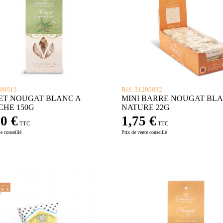
200013
Réf: 31200032
ET NOUGAT BLANC A
MINI BARRE NOUGAT BL
CHE 150G
NATURE 22G
0 €
1,75 €
TTC
TTC
e conseillé
Prix de vente conseillé