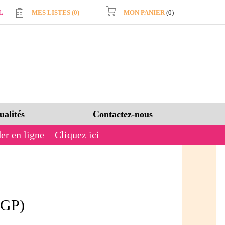
L
MES LISTES (
0
)
MON PANIER
(0)
ualités
Contactez-nous
er en ligne
Cliquez ici
IGP)