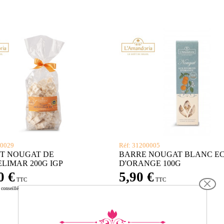
00029
Réf: 31200005
T NOUGAT DE
BARRE NOUGAT BLANC E
LIMAR 200G IGP
D'ORANGE 100G
0 €
5,90 €
TTC
TTC
 conseillé
Prix de vente conseillé