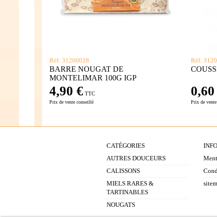
Réf: 31200028
Réf: 312
BARRE NOUGAT DE
COUSS
MONTELIMAR 100G IGP
4,90 €
0,60
TTC
Prix de vente conseillé
Prix de vente
CATÉGORIES
INF
AUTRES DOUCEURS
Ment
CALISSONS
Cond
MIELS RARES &
site
TARTINABLES
NOUGATS