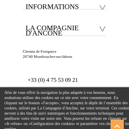
INFORMATIONS
LA COMPAGNIE
D'ANCÔNE
Chemin de Fontgrave
26740 Montboucher-sur-Jabron
+33 (0) 4 75 53 09 21
Afin de vous offrir la navigation la plus adaptée à vos besoins, nous
souhaitons utiliser des cookies sur ce site avec votre consentement. En
cliquant sur le bouton «J'accepte», vous acceptez le dépôt de l’ensemble des
cookies, utilisés par La Compagnie d'Ancône, sur votre terminal. Ces cookie
servent à des fins de suivi statistiques et fonctionnements techniques pour
© 2026 Compagnie
améliorer votre visite sur notre site. Vous pouvez les refuser en cliquant sur
«Je refuse» ou «Configuration des cookies» et paramétrer vos choix selon le
d'Ancône. Tous droits
cookies.