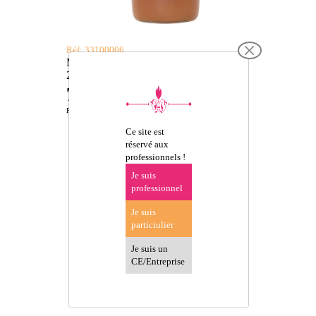
Réf: 33100006
MIEL GARRIGUE FRANCE PV
250G
7,95 €
TTC
Prix de vente conseillé
Ce site est
réservé aux
professionnels !
Je suis
professionnel
Je suis
particiulier
Je suis un
CE/Entreprise