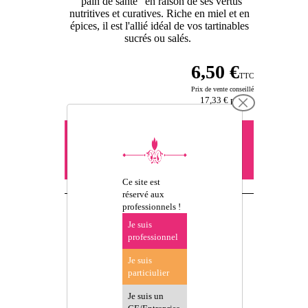
"pain de santé" en raison de ses vertus
nutritives et curatives. Riche en miel et en
épices, il est l'allié idéal de vos tartinables
sucrés ou salés.
6,50 €
TTC
Prix de vente conseillé
17,33 €
par kg
Vous devez être connecté pour
précommander -
se connecter
ou créer un compte
Ce site est
réservé aux
professionnels !
Je suis
professionnel
Je suis
particiulier
D'AUTRES
Je suis un
PRODUITS