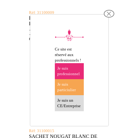
Réf: 31100009
BARRE NOUGAT NOIR DE
PROVENCE 200G
11,99 €
TTC
Prix de vente conseillé
Ce site est
réservé aux
professionnels !
Je suis
professionnel
Je suis
particiulier
Je suis un
CE/Entreprise
Réf: 31100015
SACHET NOUGAT BLANC DE