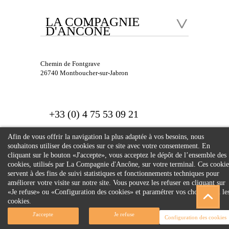
LA COMPAGNIE
D'ANCÔNE
Chemin de Fontgrave
26740 Montboucher-sur-Jabron
+33 (0) 4 75 53 09 21
Afin de vous offrir la navigation la plus adaptée à vos besoins, nous
souhaitons utiliser des cookies sur ce site avec votre consentement. En
cliquant sur le bouton «J'accepte», vous acceptez le dépôt de l’ensemble des
cookies, utilisés par La Compagnie d'Ancône, sur votre terminal. Ces cookie
servent à des fins de suivi statistiques et fonctionnements techniques pour
© 2026 Compagnie
améliorer votre visite sur notre site. Vous pouvez les refuser en cliquant sur
«Je refuse» ou «Configuration des cookies» et paramétrer vos choix selon le
d'Ancône. Tous droits
cookies.
réservés.
J'accepte
Je refuse
Configuration des cookies