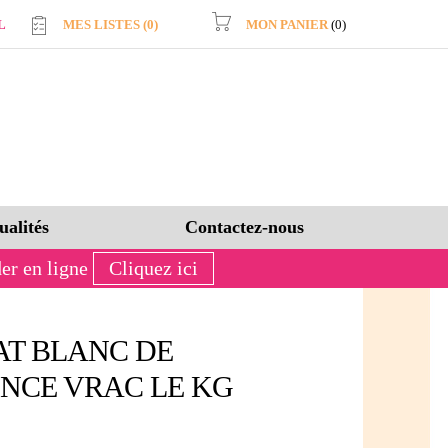
L
MES LISTES (
0
)
MON PANIER
(0)
ualités
Contactez-nous
er en ligne
Cliquez ici
T BLANC DE
NCE VRAC LE KG