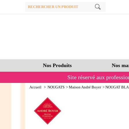
Nos Produits
Nos ma
Site réservé aux professio
Accueil
>
NOUGATS
>
Maison André Boyer
>
NOUGAT BLA