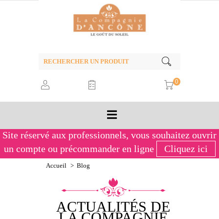
0
Site réservé aux professionnels,
vous souhaitez ouvrir
un compte ou précommander en ligne
Cliquez ici
Accueil
>
Blog
ACTUALITÉS DE
LA COMPAGNIE