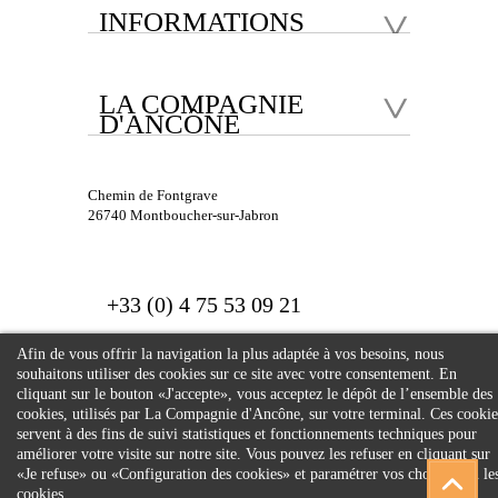
INFORMATIONS
LA COMPAGNIE
D'ANCÔNE
Chemin de Fontgrave
26740 Montboucher-sur-Jabron
+33 (0) 4 75 53 09 21
Afin de vous offrir la navigation la plus adaptée à vos besoins, nous
souhaitons utiliser des cookies sur ce site avec votre consentement. En
cliquant sur le bouton «J'accepte», vous acceptez le dépôt de l’ensemble des
cookies, utilisés par La Compagnie d'Ancône, sur votre terminal. Ces cookie
servent à des fins de suivi statistiques et fonctionnements techniques pour
© 2026 Compagnie
améliorer votre visite sur notre site. Vous pouvez les refuser en cliquant sur
«Je refuse» ou «Configuration des cookies» et paramétrer vos choix selon le
d'Ancône. Tous droits
cookies.