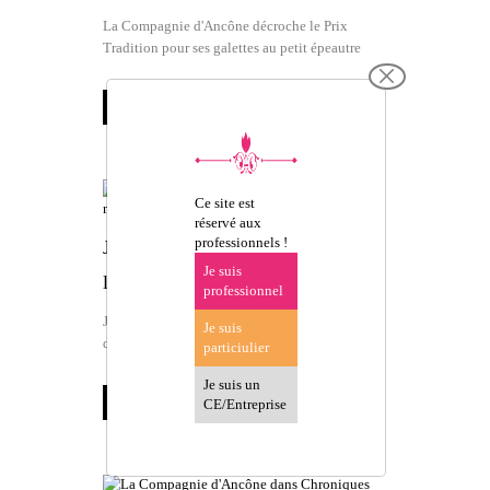
La Compagnie d'Ancône décroche le Prix
Tradition pour ses galettes au petit épeautre
En savoir plus
Ce site est
réservé aux
professionnels !
Jean-Pierre Pernaut met à
Je suis
l'honneur Sault et notre magasin
professionnel
Jean-Pierre Pernaut à Sault et à la Compagnie
Je suis
d'Ancône
particiulier
Je suis un
En savoir plus
CE/Entreprise