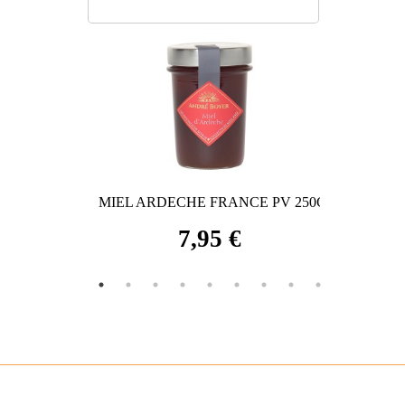
200G
MIEL ARDECHE FRANCE PV 250G
MIEL T
7,95 €