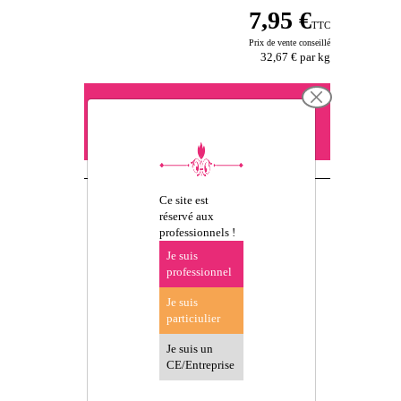
7,95 €
TTC
Prix de vente conseillé
32,67 €
par kg
Vous devez être connecté pour
précommander -
se connecter
ou créer un compte
Ce site est
réservé aux
professionnels !
Je suis
professionnel
D'AUTRES
Je suis
particiulier
PRODUITS
PEUVENT VOUS
Je suis un
CE/Entreprise
INTÉRESSER