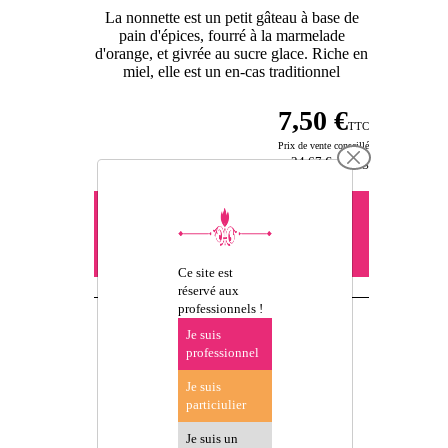
La nonnette est un petit gâteau à base de
pain d'épices, fourré à la marmelade
d'orange, et givrée au sucre glace. Riche en
miel, elle est un en-cas traditionnel
7,50 €
TTC
Prix de vente conseillé
34,67 €
par kg
Vous devez être connecté pour
précommander -
se connecter
ou créer un compte
Ce site est
réservé aux
professionnels !
Je suis
professionnel
Je suis
particiulier
D'AUTRES
Je suis un