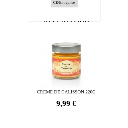
PRODUITS
CE/Entreprise
PEUVENT VOUS
INTÉRESSER
MIEL 300G
CREME DE CALISSON 220G
PAIN D
9,99 €