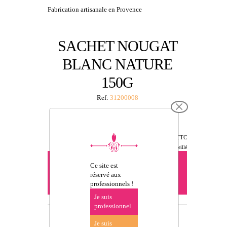
Fabrication artisanale en Provence
SACHET NOUGAT
BLANC NATURE
150G
Ref:
31200008
8,95 €
TTC
Prix de vente conseillé
Vous devez être connecté pour
Ce site est
précommander -
se connecter
réservé aux
ou créer un compte
professionnels !
Je suis
professionnel
Je suis