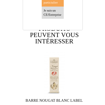
particiulier
Je suis un
CE/Entreprise
D'AUTRES
PRODUITS
PEUVENT VOUS
INTÉRESSER
OUGAT
BARRE NOUGAT BLANC LABEL...
BARRE 