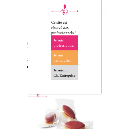
Ce site est
réservé aux
professionnels !
Je suis
Réf: 32200044
professionnel
VRAC MINI CALISSON FIGUE
Je suis
particiulier
TTC
Prix de vente conseillé
Je suis un
CE/Entreprise