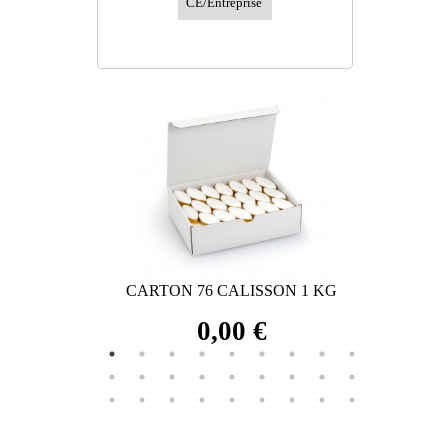
CE/Entreprise
PEUVENT VOUS
INTÉRESSER
ISSON
CARTON 76 CALISSON 1 KG
CARTO
0,00 €