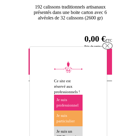
192 calissons traditionnels artisanaux
présentés dans une boite carton avec 6
alvéoles de 32 calissons (2600 gr)
0,00 €
TTC
Prix de vente conseillé
Vous devez être connecté pour
précommander -
se connecter
ou créer un compte
Ce site est
réservé aux
professionnels !
Je suis
professionnel
Je suis
D'AUTRES
particiulier
PRODUITS
Je suis un